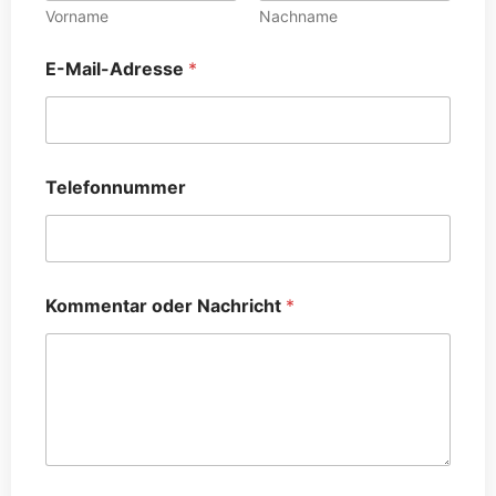
e
Vorname
Nachname
f
o
E-Mail-Adresse
*
n
n
u
m
m
e
Telefonnummer
r
Kommentar oder Nachricht
*